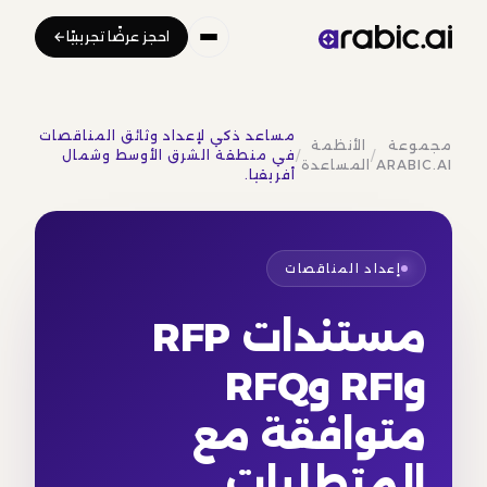
احجز عرضًا تجريبيًا
مساعد ذكي لإعداد وثائق المناقصات
مجموعة
‏‏ الأنظمة
/
/
في منطقة الشرق الأوسط وشمال
ARABIC.AI‏
المساعدة
أفريقيا.
إعداد المناقصات
مستندات RFP
وRFI وRFQ
متوافقة مع
المتطلبات