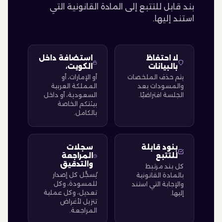
بند قابل للتتبع إلى المادة القانونية التي
استند إليها.
لا احتفاظ
استضافة داخل
بالبيانات
الكويت،
يتم حذف الملخصات
أو الإمارات، أو
والمسودات بعد
المملكة العربية
الجلسة افتراضيًا.
السعودية، أو داخل
بيئتكم الخاصة
بالكامل.
بنود قابلة
سجلات
للتتبع
المراجعة
والتدقيق
كل بند مرتبط
يُسجَّل كل إصدار
بالمادة القانونية
للمسودة، وكل
والإجابة التي استند
تعديل، وكل عملية
إليها.
تنزيل لأغراض
المراجعة.