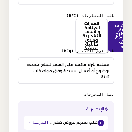
طلب المعلومات (RFI)
القدرات
تكشاف
المتاحة،
لسوق
والأسعار
بل طرح
التقديرية،
مناقصة،
ومدى
بهدف
قابلية
فهم
التنفيذ.
طلب عرض الأسعار (RFQ)
عملية شراء قائمة على السعر لسلع محددة
بوضوح أو أعمال بسيطة وفق مواصفات
ثابتة.
لغة المخرجات
الإنجليزية
طلب تقديم عروض صادر عن وزارة الأشغال العامة (دولة الكويت) لأعمال الصيانة الوقائية والتصحيحية لمدة 36 شهراً…
العربية
1