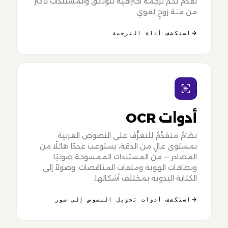
نُقدم لكم ترجمة احترافية للوثائق والمستندات لأكثر
من مئة زوجٍ لغوي.
استكشف أداة الترجمة
أدوات OCR
نظامٌ متقدِّمٌ للتعرُّف على النصوص العربية
بمستوى عالٍ من الدقة، يستوعب عددًا هائلًا من
المصادر — من المستندات الممسوحة ضوئيًا
وبطاقات الهوية وملفات المناقصات، وصولاً إلى
الكتابة اليدوية بمختلف أشكالها.
استكشف أدوات تحويل النصوص إلى صور