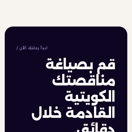
/ ابدأ رحلتك الآن
قم بصياغة
مناقصتك
الكويتية
القادمة خلال
دقائق.