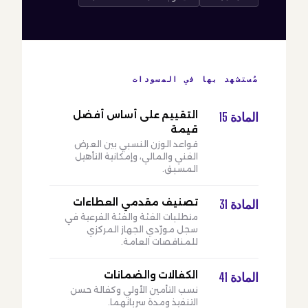
مُستشهد بها في المسودات
التقييم على أساس أفضل
المادة 15
قيمة
قواعد الوزن النسبي بين العرض
الفني والمالي، وإمكانية التأهيل
المسبق.
تصنيف مقدمي العطاءات
المادة 31
متطلبات الفئة والفئة الفرعية في
سجل مورّدي الجهاز المركزي
للمناقصات العامة.
الكفالات والضمانات
المادة 41
نسب التأمين الأولي وكفالة حسن
التنفيذ ومدة سريانهما.