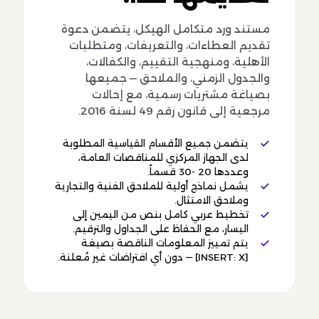
مستند ورد متكامل الهيكل، يتضمن دعوة
تقديم العطاءات، والتعريفات، ومتطلبات
الأهلية، ومنهجية التقييم، والكفالات،
والجدول الزمني، والملاحق — جميعها
بصياغة مشتريات رسمية، مع إحالات
مرجعية إلى قانون رقم 49 لسنة 2016.
يتضمن جميع الأقسام القياسية المطلوبة
لدى الجهاز المركزي للمناقصات العامة،
وعددها 20 -30 قسماً.
يشمل نماذج أولية للملاحق الفنية والتجارية
وملاحق الامتثال.
تخطيط عربي كامل بنص من اليمين إلى
اليسار، مع الحفاظ على الجداول والترقيم.
يتم تمييز المعلومات الناقصة بصيغة
[INSERT: X] — دون أي افتراضات غير مُعلنة.