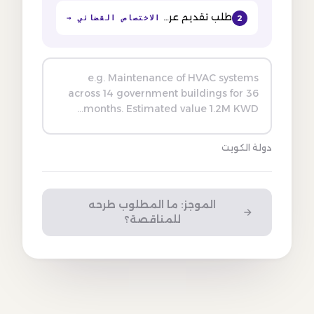
طلب تقديم عروض صادر عن بلدية الكويت لتصميم وتوريد وتركيب نظام إدارة المواقف الذكية…
الاختصاص القضائي
2
R
F
P
i
s
s
u
e
d
b
y
t
h
e
M
i
n
i
s
t
r
y
o
f
P
u
b
l
i
c
W
o
r
k
s
(
S
t
a
t
e
o
f
K
u
w
a
i
t
)
دولة الكويت
الموجز: ما المطلوب طرحه
للمناقصة؟