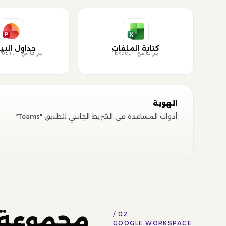
كتابة الملفات
جداول البيا
برنامج "Excel"
برنامج "PowerPoint"
الهوية
أدوات المساعدة في الشريط الجانبي لتطبيق "Teams"
02 /
GOOGLE WORKSPACE