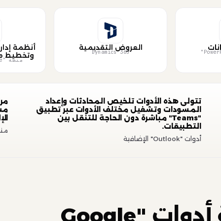
نات
العروض التقديمية
أنظمة إدار
Dynamics 365
وتخطيط م
منصة "Power Automate"
تتولى هذه الأدوات تلخيص المحادثات وإعداد
مر
المسودات وتشغيل مختلف الأدوات عبر تطبيق
مسو
"Teams" مباشرة دون الحاجة للتنقل بين
الإ
التطبيقات.
منصة "Point
أدوات "Outlook" الإضافية
مجموعة أدوات "Google