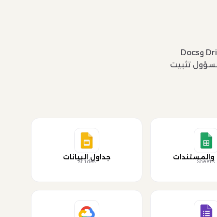
تعمل بنفس الآلية داخل منظومة "جوجل"؛ وتتكامل بسلاسة مع تطبيقات Gmail وDrive وDocs
كزية تتيح للمسؤول تثبيت
 والمستندات
جداول البيانات
Slides
Sheets