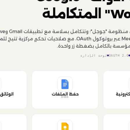
كاملة
وSheets وCalendar وMeet عبر بروتوكول OAuth، مع صلاحيات تحكمٍ مر
مؤسسة بالكامل بضغطة زر واحدة.
OAUTH 2.0
لوحة الإدارة
كترونية
حفظ الملفات
الوثائق
Docs