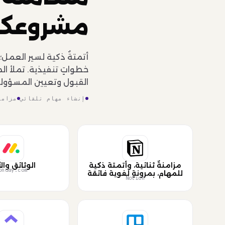
مشروعك
أتمتةٌ ذكية لسير العمل
القبول وتعيين المسؤولين -
إنشاء مهام تلقائي
مزامن
مزامنةٌ ثنائية، وأتمتة ذكية
الوثائق وال
onday.com
للمهام، بمرونةٍ لغوية فائقة
Notion