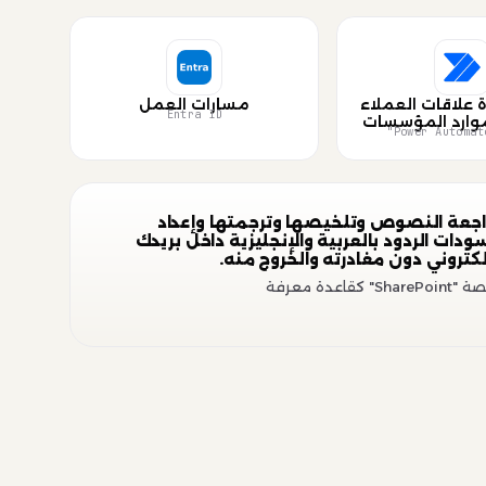
ة علاقات العملاء
مسارات العمل
Entra ID
وارد المؤسسات
اجعة النصوص وتلخيصها وترجمتها وإعداد
دات الردود بالعربية والإنجليزية داخل بريدك
لكتروني دون مغادرته والخروج منه.
Share" كقاعدة معرفة