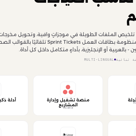
م
؛ تلخيص الملفات الطويلة في موجزاتٍ وافية، وتحويل مخرجات 
خطواتٍ تنفيذية. تملأ المنظومة بطاقات العمل Sprint Tickets 
 بالعربية أو الإنجليزية، بأداءٍ متكامل داخل كل أداة.
ة ثنائية
MULTI-LINGUAL
أدلة
منصة تشغيل وإدارة
أدلة ذكي
M
المشاريع
ا
Asana