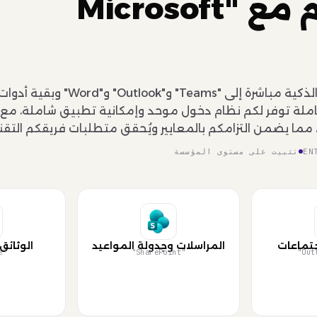
تكامل تام مع "Microsoft
تكاملة توفر لكم نظام دخول موحد وإمكانية تطبيق شاملة، مع 
مما يضمن التزامكم بالمعايير ويُحقق متطلبات فريقكم التقن
EN
تثبيت على مستوى المؤسسة
جتماعات
المراسلات وجدولة المواعيد
الوثائق
"OneDrive"
"SharePoint"