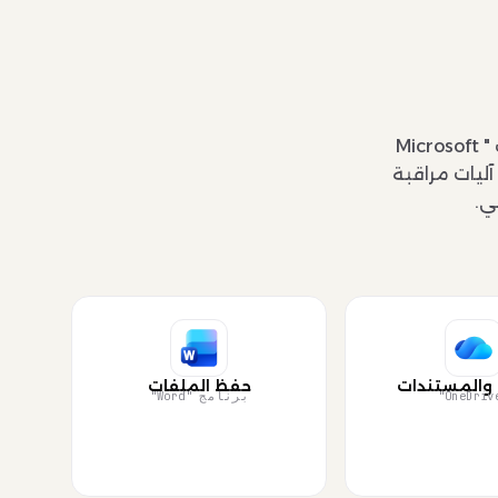
أضف أنظمة المساعدة الذكية مباشرة إلى "Teams" و"Outlook" و"Word" وبقية أدوات " Microsoft
آليات مراقبة
ي.
 والمستندات
حفظ الملفات
برنامج "Word"