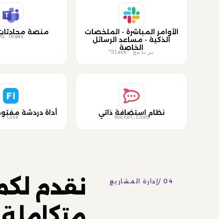
الأوامر المباشرة - الملخصات
منصة محادثات
MS Teams
الذكية - مساعد الرسائل
الخاصة
برنامج "Slack"
نظام استضافة ذاتي
أداة دردشة مفتو
Flock
Rocket.Chat
نقدم لكم
04 /
إدارة المشاريع
متكاملة 