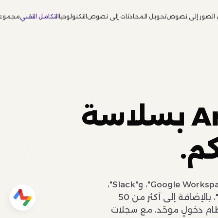
 الصور إلى نصوص
تحويل المحادثات إلى نصوص
التكنولوجيا
التكامل التقني
مجموعة
تتكامل Arabic.AI بسلاسة
م.
تتصل Arabic.AI بكل من "Microsoft 365"، و"Google Workspace"، و"Slack"،
و"Notion"، و"Salesforce"، و"WhatsApp"، و"SAP"، بالإضافة إلى أكثر من 50
نظام دخولٍ موحّد، مع سجلات