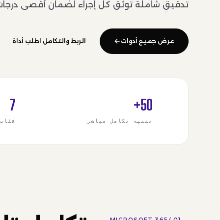
تدقيقٍ شاملة توثّق كل إجراء لضمان أقصى درجات 
عرض جميع أدوات
الربط والتكامل اطلب أداة
7
50+
تقنية تكامل مباشر
فئات
MICROSOFT 365
01 /