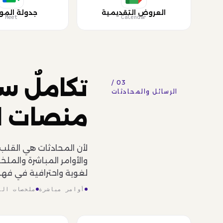
العروض التقديمية
جدولة المو
Meet
Calendar
تكاملٌ س
03 /
الرسائل والمحادثات
منصات ا
لأن المحادثات هي القلب
والأوامر المباشرة والمل
لغوية واحترافية في فهم
أوامر مباشرة
ملخصات الق