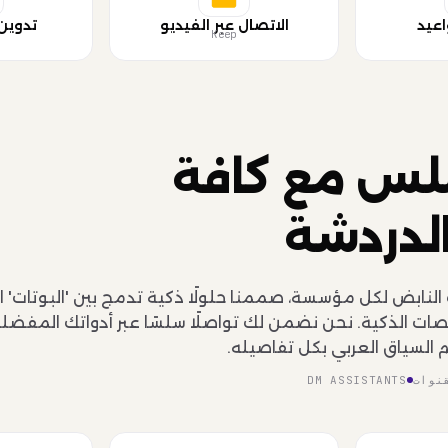
اعيد
الاتصال عبر الفيديو
تدوين
Keep
لس مع كافة
لدردشة
 النابض لكل مؤسسة، صممنا حلولًا ذكية تدمج بين 'البوتات' 
خصات الذكية. نحن نضمن لك تواصلًا سلسًا عبر أدواتك المفضل
 السياق العربي بكل تفاصيله.
نوات
DM ASSISTANTS