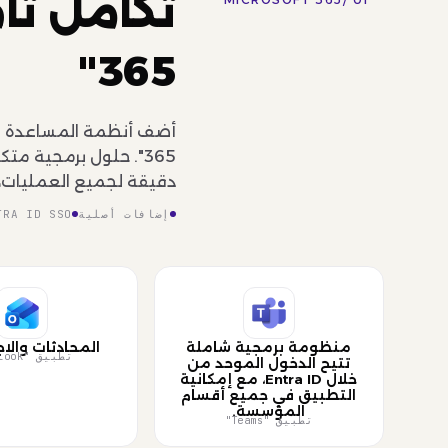
365"
365". حلول برمجية م
دقيقة لجميع العمليات، 
إضافات أصلية
TRA ID SSO
منظومة برمجية شاملة
المحادثات والا
تطبيق "Outlook"
تتيح الدخول الموحد من
خلال Entra ID، مع إمكانية
التطبيق في جميع أقسام
المؤسسة.
تطبيق "Teams"