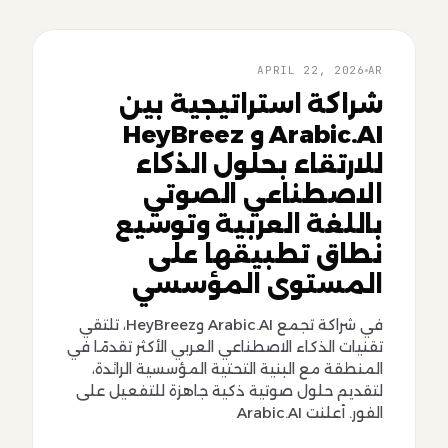
AR
APRIL 22, 2026
AR
شراكة استراتيجية بين
Arabic.AI و HeyBreez
للارتقاء بحلول الذكاء
الاصطناعي الصوتي
باللغة العربية وتوسيع
نطاق تطبيقها على
المستوى المؤسسي
في شراكة تجمع Arabic.AI وHeyBreez، تلتقي
تقنيات الذكاء الاصطناعي العربي الأكثر تقدمًا في
المنطقة مع البنية التحتية المؤسسية الرائدة،
لتقديم حلول صوتية ذكية جاهزة للتفعيل على
الفور. أعلنت Arabic.AI