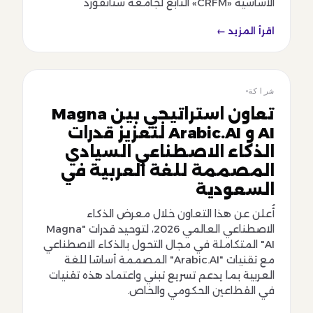
الأساسية «CRFM» التابع لجامعة ستانفورد
اقرأ المزيد ←
شراكة
شراكة
تعاون استراتيجي بين Magna
AI و Arabic.AI لتعزيز قدرات
الذكاء الاصطناعي السيادي
المصممة للغة العربية في
السعودية
أُعلن عن هذا التعاون خلال معرض الذكاء
الاصطناعي العالمي 2026، لتوحيد قدرات "Magna
AI" المتكاملة في مجال التحول بالذكاء الاصطناعي
مع تقنيات "Arabic.AI" المصممة أساسًا للغة
العربية بما يدعم تسريع تبني واعتماد هذه تقنيات
في القطاعين الحكومي والخاص.