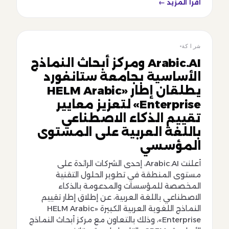
اقرأ المزيد ←
شراكة
شراكة
Arabic.AI ومركز أبحاث النماذج
الأساسية بجامعة ستانفورد
يطلقان إطار «HELM Arabic
Enterprise» لتعزيز معايير
تقييم الذكاء الاصطناعي
باللغة العربية على المستوى
المؤسسي
أعلنت Arabic.AI، إحدى الشركات الرائدة على
مستوى المنطقة في تطوير الحلول التقنية
المخصصة للمؤسسات والمدعومة بالذكاء
الاصطناعي باللغة العربية، عن إطلاق إطار تقييم
النماذج اللغوية العربية الكبيرة «HELM Arabic
Enterprise»، وذلك بالتعاون مع مركز أبحاث النماذج