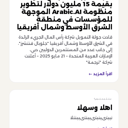
بقيمة 15 مليون دولار لتطوير
منظومة Arabic.AI الموجهة
للمؤسسات في منطقة
الشرق الأوسط وشمال أفريقيا
قادت جولة التمويل شركة رأس المال الجريء الرائدة
في الشرق الأوسط وشمال أفريقيا "جلوبال فنتشرز"،
إلى جانب عدد من المستثمرين الدوليين دبي،
الإمارات العربية المتحدة – 21 مايو 2025 – أعلنت
شركة "ترجمة"
اقرأ المزيد ←
ينتبىنيى
ينتبىنيى
اهلا وسهلا
نيبتىينبتىيبنتىيبنتلا