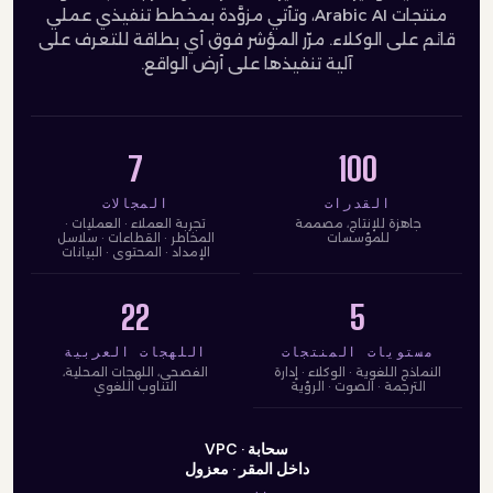
منتجات Arabic AI، وتأتي مزوَّدة بمخطط تنفيذي عملي
قائم على الوكلاء. مرّر المؤشر فوق أي بطاقة للتعرف على
آلية تنفيذها على أرض الواقع.
7
100
القدرات
المجالات
جاهزة للإنتاج، مصممة
تجربة العملاء · العمليات ·
للمؤسسات
المخاطر · القطاعات · سلاسل
الإمداد · المحتوى · البيانات
22
5
مستويات المنتجات
اللهجات العربية
النماذج اللغوية · الوكلاء · إدارة
الفصحى، اللهجات المحلية،
الترجمة · الصوت · الرؤية
التناوب اللغوي
سحابة · VPC
داخل المقر · معزول