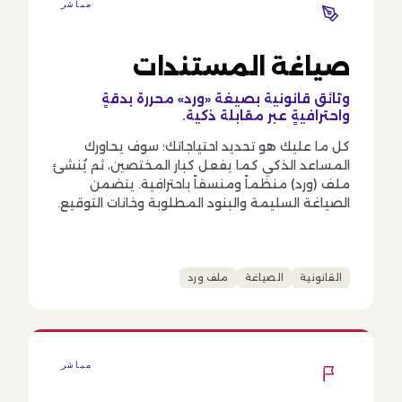
مباشر
صياغة المستندات
وثائق قانونية بصيغة «ورد» محررة بدقةٍ
واحترافيةٍ عبر مقابلة ذكية.
كل ما عليك هو تحديد احتياجاتك؛ سوف يحاورك
المساعد الذكي كما يفعل كبار المختصين، ثم يُنشئ
ملف (ورد) منظماً ومنسقاً باحترافية. يتضمن
الصياغة السليمة والبنود المطلوبة وخانات التوقيع.
القانونية
الصياغة
ملف ورد
مباشر