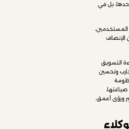
وحدها، بل في
ت المستخدمين،
ن الإنصاف
اءة التسويق
جارب وتحسين
نظومة
صياغتها،
ر ورؤى أعمق.
وكلاء