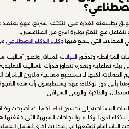
لاصطناعي؟
ويق بطبيعته القدرة على التكيّف السريع. فهو يعتمد ع
والتفاعل مع التغيّر بوتيرة أسرع من المنافسين،
المجالات التي يلمع فيها
وكلاء الذكاء الاصطناعي
وي
ات المترابطة وتدفّق
البيانات
المباشر وتطور أساليب است
 بيئة تفاعلية وبقدرة تتجاوز قدرات الأساليب التقليدية
 الحملات، لكنها لا تستطيع معالجة ملايين الإشارات 
هنا يأتي دور الوكلاء: فهم يستطيعون رأب هذه الفجو
استدلال، والذاكرة، والوعي السياقي.
مات المفتاحية إلى تحسين أداء الحملات، أصبحت وظا
 للذكاء لدى الوكلاء. والنجاحات المبهرة التي حققتها ه
 الباب أمام توسّعها في مجالات أخرى تشمل العمليا