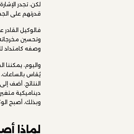
لكن، تجدر الإشار
قدرتهم على الجمع
فالوكيل القادر ع
وتحسين مخرجاته ب
وصفه كامتداد ل
واليوم، يمكننا ا
يُقاس بالساعات،
النتائج. أضف إلى
ديناميكية متغيرة
وبذلك، أصبح الو
لماذا أصب