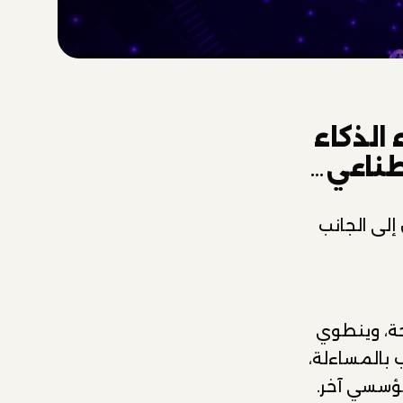
الذكاء
صطناعي…
إلى الجانب
حة، وينطوي
 بالمساءلة،
مؤسسي آخر.