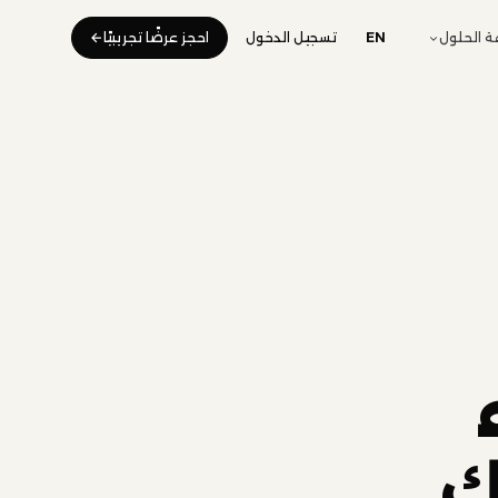
 الحلول
EN
تسجيل الدخول
احجز عرضًا تجريبيًا
he; محرك