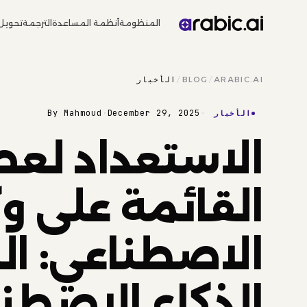
المنظومة
أنظمة المساعدة
الترجمة
تحويل
ARABIC.AI
/
BLOG
/
الأخبار
By Mahmoud
·
December 29, 2025
·
الأخبار
الاستعداد لعص
القائمة على وك
الاصطناعي: الج