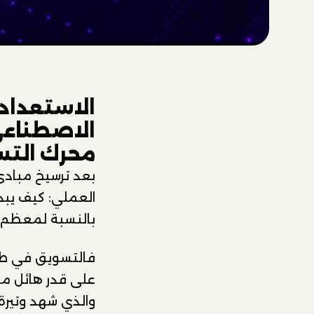
الاستعداد 
الاصطناعي:
محرك الت
بعد ترسيخ مبادئ 
العملي: كيف يبدو
بالنسبة لمعظم ا
فالتسويق في طبيع
على قدر هائل من 
والذي شهد وتيرة 