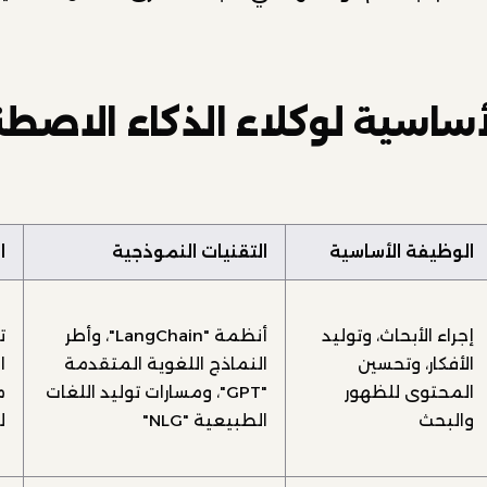
أساسية لوكلاء الذكاء الاصط
الوظيفة الأساسية
التقنيات النموذجية
ا
إجراء الأبحاث، وتوليد
أنظمة "LangChain"، وأطر
ت
الأفكار، وتحسين
النماذج اللغوية المتقدمة
ا
المحتوى للظهور
"GPT"، ومسارات توليد اللغات
م
والبحث
الطبيعية "NLG"
ل