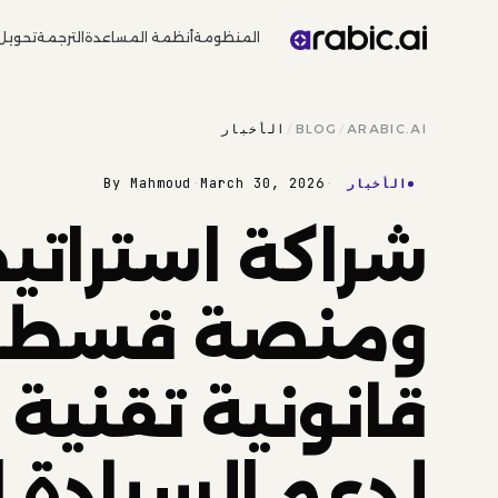
المنظومة
أنظمة المساعدة
الترجمة
تحويل
ARABIC.AI
/
BLOG
/
الأخبار
By Mahmoud
·
March 30, 2026
·
الأخبار
ومنصة قسطاس
قانونية تقنية ب
لدعم السيادة 