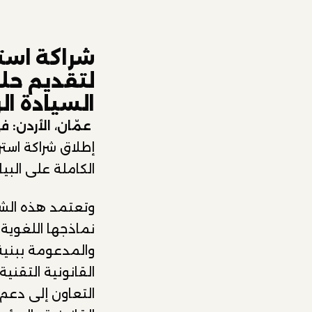
لتقديم حلو
السيادة ا
عمّان، الأردن: في 30 مارس 
إطلاق شراكة است
الكاملة على البي
والمدعومة ببني
القانونية التقني
التعاون إلى دعم 