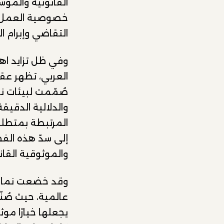
القانونية والمؤ
خصوصية العمل ال
التقاضي وإبرام ا
وفي ظل تزايد اه
العربي، تظهر عق
صُمّمت لبيئات نا
والدلالية الدقيق
المرتبطة بمتطلب
إلى سدّ هذه الف
والموثوقية القانو
عالمية، حيث صُن
يجعلها خيارًا مو