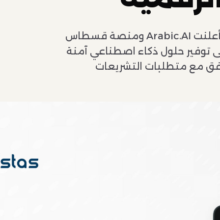
&nbsp;عمّان، الأردن: في 30 مارس 2026 - أعلنت Arabic.AI ومنصة قسطاس
ى توفير حلول ذكاء اصطناعي آمنة
افق مع متطلبات التشريعات