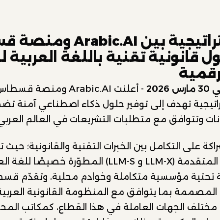
شراكة استراتيجية بين ic.AI
ل قانونية تقنية باللغة العربية ل
لرقمية
2026
- أعلنت Arabic.AI ومنصة 
راتيجية تهدف إلى توفير حلول ذكاء اصطناعي آمنة تض
انات وتتوافق مع متطلبات التشريعات في العالم العربي
نماذجها اللغوية المتقدمة (LLM-X و LLM-S) المطوّرة خصيصًا لل
ة تحتية مؤسسية متكاملة وخوادم محلية، وتقدّم قس
ة المصممة بما يتوافق مع المنظومة القانونية العربي
مختلف الجهات العاملة في هذا القطاع، كمكاتب المحاما