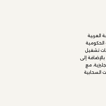
 العربية
 الحكومية
ة. وتتيح منصة Arabic.AI للمؤسسات تشغيل
الإضافة إلى
جليزية، مع
ت السحابية