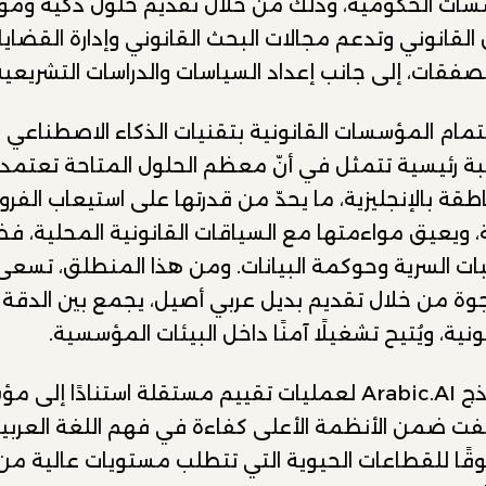
سسات الحكومية، وذلك من خلال تقديم حلول ذكية ومو
قانوني وتدعم مجالات البحث القانوني وإدارة القضايا
لصفقات، إلى جانب إعداد السياسات والدراسات التشريعية
تمام المؤسسات القانونية بتقنيات الذكاء الاصطناعي 
بة رئيسية تتمثل في أنّ معظم الحلول المتاحة تعتمد
طقة بالإنجليزية، ما يحدّ من قدرتها على استيعاب الفرو
ة، ويعيق مواءمتها مع السياقات القانونية المحلية، فض
ات السرية وحوكمة البيانات. ومن هذا المنطلق، تسعى
جوة من خلال تقديم بديل عربي أصيل، يجمع بين الدقة 
نية، ويُتيح تشغيلًا آمنًا داخل البيئات المؤسسية.
وقد خضعت نماذج Arabic.AI لعمليات تقييم مستقلة استنادًا إلى
ّفت ضمن الأنظمة الأعلى كفاءة في فهم اللغة العربية
ثوقًا للقطاعات الحيوية التي تتطلب مستويات عالية من