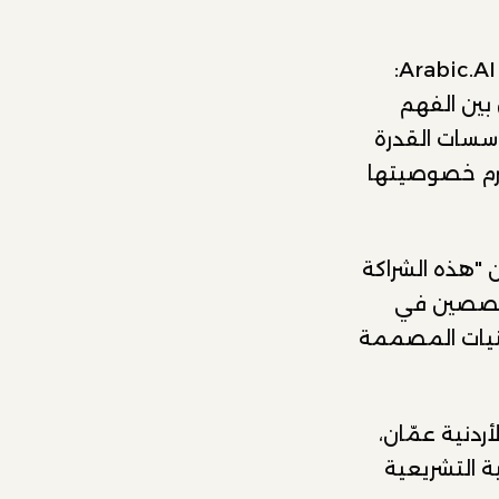
وفي هذا السياق، قالت نور الحسن، المؤسسة والرئيسة التنفيذية لشركة Arabic.AI:
بين الفهم
سسات القدرة
حترم خصوصيتها
 "هذه الشراكة
تخصصين في
تقنيات المصممة
ردنية عمّان،
 التشريعية