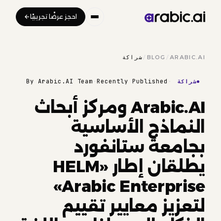
احجز عرضًا تجريبيًا
ARABIC.AI
/
BLOG
/
شراكة
By Arabic.AI Team
·
Recently Published
·
شراكة
Arabic.AI ومركز أبحاث
النماذج الأساسية
بجامعة ستانفورد
يطلقان إطار «HELM
Arabic Enterprise»
لتعزيز معايير تقييم