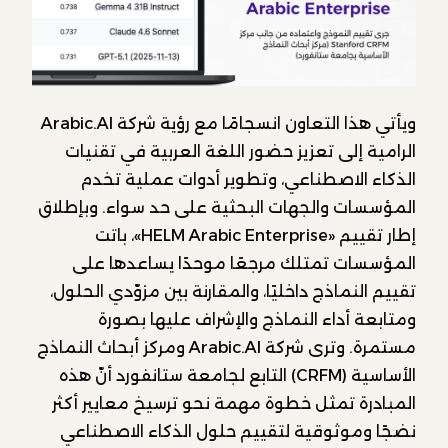
ويأتي هذا التعاون انسجامًا مع رؤية شركة Arabic.AI
الرامية إلى تعزيز حضور اللغة العربية في تقنيات
الذكاء الاصطناعي، وتطوير أدوات عملية تخدم
المؤسسات والجهات البحثية على حد سواء. وبإطلاق
إطار تقييم «HELM Arabic Enterprise»، باتت
المؤسسات تمتلك مرجعًا موحدًا يساعدها على
تقييم النماذج داخليًا، والمقارنة بين مزوّدي الحلول،
ومتابعة أداء النماذج والإشراف عليها بصورة
مستمرة. وترى شركة Arabic.AI ومركز أبحاث النماذج
الأساسية (CRFM) التابع لجامعة ستانفورد أنّ هذه
المبادرة تمثل خطوة مهمة نحو ترسيخ معايير أكثر
نضجًا وموثوقية لتقييم حلول الذكاء الاصطناعي