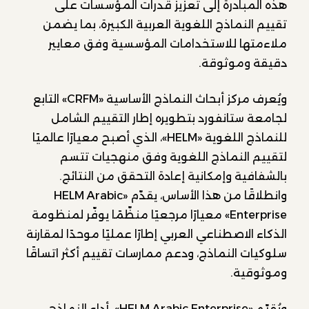
هذه المبادرة إلى تعزيز قدرات المؤسسات على
تقييم النماذج اللغوية العربية الكبيرة، بما يضمن
ملاءمتها للاستخدامات المؤسسية وفق معايير
دقيقة وموثوقة.
ويُعرف مركز أبحاث النماذج الأساسية «CRFM» التابع
لجامعة ستانفورد بتطويره إطار التقييم الشامل
للنماذج اللغوية «HELM»، الذي أصبح معيارًا عالميًا
لتقييم النماذج اللغوية وفق منهجيات تتسم
بالشفافية وإمكانية إعادة التحقق من النتائج.
وانطلاقًا من هذا الأساس، يقدّم «HELM Arabic
Enterprise» معيارًا مرجعيًا منظّمًا يوفّر لمنظومة
الذكاء الاصطناعي العربي إطارًا عمليًا موحدًا لمقارنة
سلوكيات النماذج، ودعم ممارسات تقييم أكثر اتساقًا
وموثوقية.
ويُقيّم «HELM Arabic Enterprise» أداء النماذج