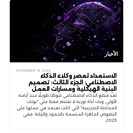
الأخبار
NOVEMBER 18, 2025
الاستعداد لعصر وكلاء الذكاء
الاصطناعي: الجزء الثالث: تصميم
البنية الهيكلية ومسارات العمل
لقد قطع الذكاء الاصطناعي شوطًا طويلًا منذ أيامه
الأولى، وبات أداة ثورية لا تقتصر فقط على "بوتات
المحادثة التجريبية" التي كانت تعتمد في عملها على
النصوص الجاهزة المتسمة بالجمود والرتابة. ففي
2025،