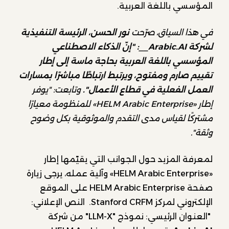
المؤسسي باللغة العربية.
في هذا السياق، صرّحت
نور الحسن، الرئيسة التنفيذية
لشركة Arabic.AI__: "إنّ الذكاء الاصطناعي
المؤسسي باللغة العربية بحاجة ماسة إلى إطار
تقييم صارم ومفتوح، ويرتبط ارتباطًا مباشرًا بمسارات
العمل الفعلية في قطاع الأعمال".
وتابعت: "يوفر
إطار
«HELM Arabic Enterprise»
للمنظومة معيارًا
مشتركًا لقياس مدى التقدم والموثوقية بكل وضوح
وثقة".
لمعرفة المزيد حول الجوانب التي يقيّمها إطار
«HELM Arabic Enterprise» وآلية عمله، يرجى زيارة
صفحة HELM Arabic Enterprise على الموقع
الإلكتروني لمركز Stanford CRFM. النص الإعلاني:
"العنوان الرئيسي: نموذج "LLM-X" من شركة