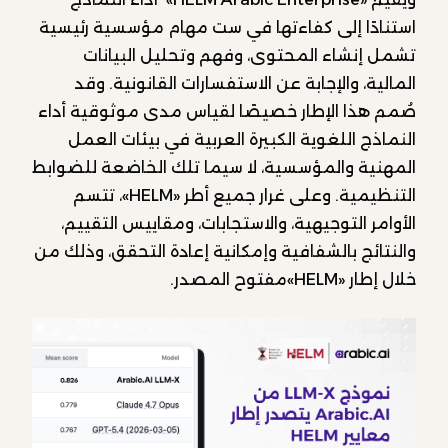
استنادًا إلى كفاءتها في ست مهام مؤسسية رئيسية
تشمل إنشاء المحتوى، وفهم وتحليل البيانات
المالية، والإجابة عن الاستفسارات القانونية. وقد
صُمم هذا الإطار خصيصًا لقياس مدى موثوقية أداء
النماذج اللغوية الكبيرة العربية في بيئات العمل
المهنية والمؤسسية، لا سيما تلك الخاضعة للضوابط
التنظيمية. وعلى غرار جميع أطر «HELM»، تتسم
الأوامر التوجيهية، والاستجابات، ومقاييس التقييم،
والنتائج بالشفافية وإمكانية إعادة التحقق، وذلك من
خلال إطار «HELM»مفتوح المصدر.